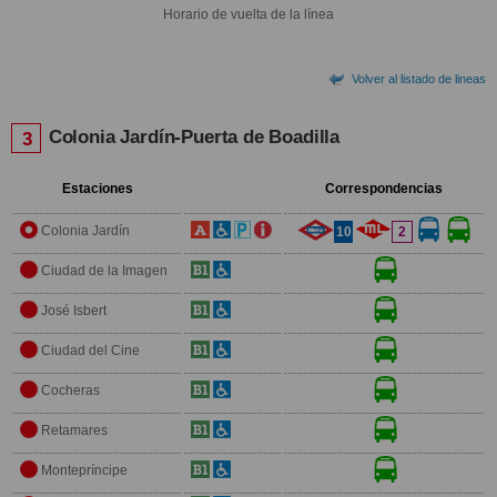
Horario de vuelta de la línea
Volver al listado de lineas
Colonia Jardín-Puerta de Boadilla
3
Estaciones
Correspondencias
Colonia Jardín
10
2
Ciudad de la Imagen
José Isbert
Ciudad del Cine
Cocheras
Retamares
Montepríncipe