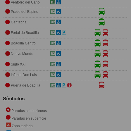
Ventorro del Cano
Prado del Espino
Cantabria
Ferial de Boadilla
Boadilla Centro
Nuevo Mundo
Siglo XXI
Infante Don Luis
Puerta de Boadilla
Símbolos
Paradas subterráneas
Paradas en superficie
Zona tarifaria