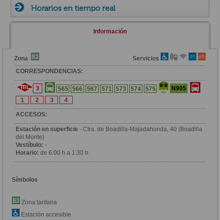
Horarios en tiempo real
Información
Zona
Servicios
CORRESPONDENCIAS:
3
N905
565
566
567
571
573
574
575
1
2
3
4
ACCESOS:
Estación en superficie
- Ctra. de Boadilla-Majadahonda, 40 (Boadilla
del Monte)
Vestíbulo:
-
Horario:
de 6:00 h a 1:30 h
Símbolos
Zona tarifaria
Estación accesible