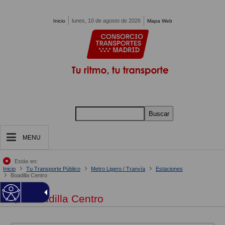
Pasar al contenido principal
lunes, 10 de agosto de 2026
Inicio
Mapa Web
Buscar
MENU
Estás en:
Inicio
Tu Transporte Público
Metro Ligero / Tranvía
Estaciones
Boadilla Centro
Boadilla Centro