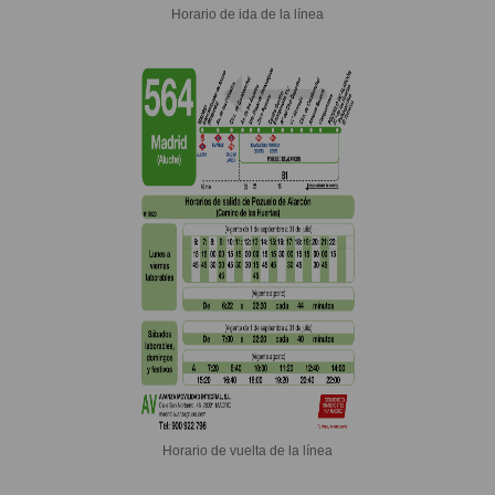
Horario de ida de la línea
Horario de vuelta de la línea