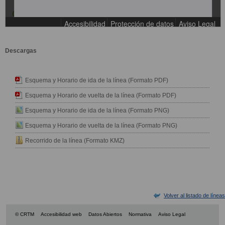
Descargas
Esquema y Horario de ida de la línea (Formato PDF)
Esquema y Horario de vuelta de la línea (Formato PDF)
Esquema y Horario de ida de la línea (Formato PNG)
Esquema y Horario de vuelta de la línea (Formato PNG)
Recorrido de la línea (Formato KMZ)
Volver al listado de líneas
© CRTM
Accesibilidad web
Datos Abiertos
Normativa
Aviso Legal