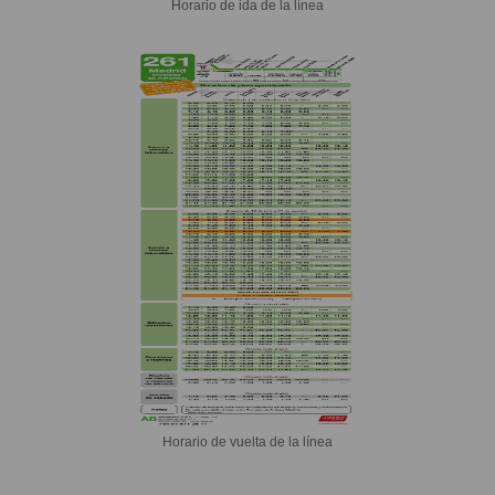
Horario de ida de la línea
Horario de vuelta de la línea