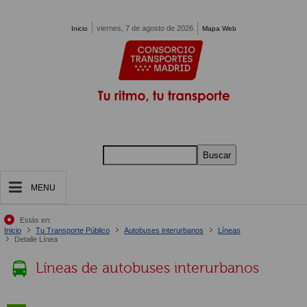
Pasar al contenido principal
viernes, 7 de agosto de 2026
Inicio
Mapa Web
Buscar
MENU
Estás en:
Inicio
Tu Transporte Público
Autobuses interurbanos
Líneas
Detalle Línea
Líneas de autobuses interurbanos