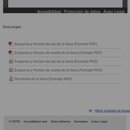
Descargas
Esquema y Horario de ida de la línea (Formato PDF)
Esquema y Horario de vuelta de la línea (Formato PDF)
Esquema y Horario de ida de la línea (Formato PNG)
Esquema y Horario de vuelta de la línea (Formato PNG)
Recorrido de la línea (Formato KMZ)
Volver al listado de líneas
© CRTM
Accesibilidad web
Datos Abiertos
Normativa
Aviso Legal