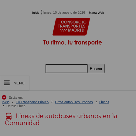
Pasar al contenido principal
lunes, 10 de agosto de 2026
Inicio
Mapa Web
Buscar
MENU
Estás en:
Inicio
Tu Transporte Público
Otros autobuses urbanos
Líneas
Detalle Línea
Líneas de autobuses urbanos en la
Comunidad