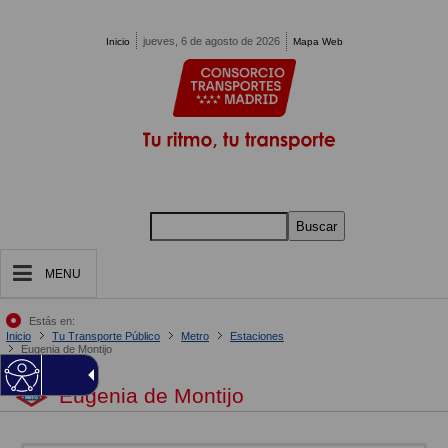
Pasar al contenido principal
jueves, 6 de agosto de 2026
Inicio
Mapa Web
Buscar
MENU
Estás en:
Inicio
Tu Transporte Público
Metro
Estaciones
Eugenia de Montijo
Eugenia de Montijo