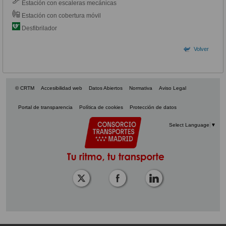
Estación con escaleras mecánicas
Estación con cobertura móvil
Desfibrilador
Volver
© CRTM
Accesibilidad web
Datos Abiertos
Normativa
Aviso Legal
Portal de transparencia
Política de cookies
Protección de datos
Select Language
▼