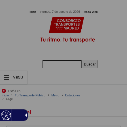
Pasar al contenido principal
viernes, 7 de agosto de 2026
Inicio
Mapa Web
Buscar
MENU
Estás en:
Inicio
Tu Transporte Público
Metro
Estaciones
Urgel
Urgel