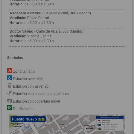
Horario:
de 6:00 h a 1:30 h
Ascensor exterior
- Calle de Alcalá, 366 (Madrid)
Vestíbulo:
Emilio Ferrari
Horario:
de 6:00 h a 1:30 h
Doctor Vallejo
- Calle de Alcalá, 387 (Madrid)
Vestíbulo:
Vicente Espinel
Horario:
de 6:00 h a 1:30 h
Símbolos
Zona tarifaria
Estación accesible
Estación con ascensor
Estación con escaleras mecánicas
Estación con cobertura móvil
Desfibrilador