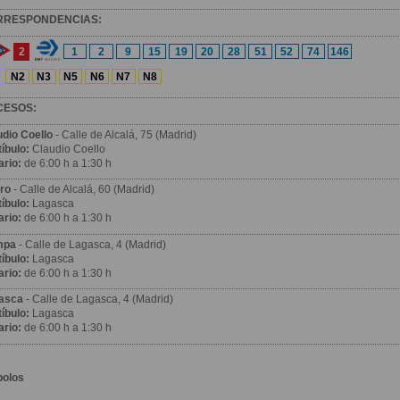
RRESPONDENCIAS:
2
1
2
9
15
19
20
28
51
52
74
146
N2
N3
N5
N6
N7
N8
CESOS:
udio Coello
- Calle de Alcalá, 75 (Madrid)
íbulo:
Claudio Coello
ario:
de 6:00 h a 1:30 h
iro
- Calle de Alcalá, 60 (Madrid)
íbulo:
Lagasca
ario:
de 6:00 h a 1:30 h
mpa
- Calle de Lagasca, 4 (Madrid)
íbulo:
Lagasca
ario:
de 6:00 h a 1:30 h
asca
- Calle de Lagasca, 4 (Madrid)
íbulo:
Lagasca
ario:
de 6:00 h a 1:30 h
bolos