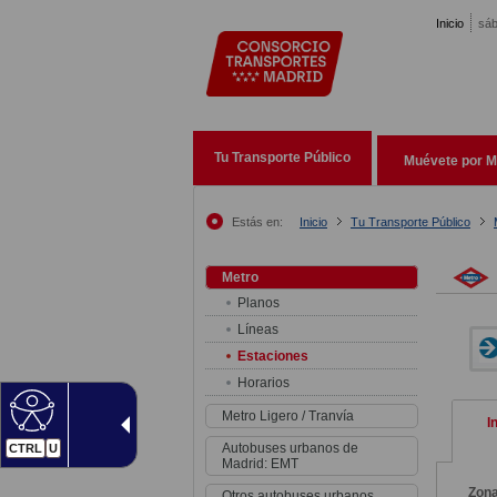
Pasar al contenido principal
Inicio
sáb
Tu Transporte Público
Muévete por M
Estás en:
Inicio
Tu Transporte Público
Metro
Planos
Líneas
Estaciones
Horarios
Metro Ligero / Tranvía
I
Autobuses urbanos de
CTRL
U
Madrid: EMT
Zon
Otros autobuses urbanos