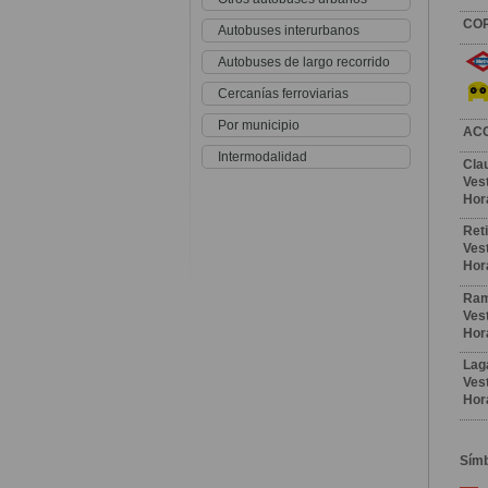
CO
Autobuses interurbanos
Autobuses de largo recorrido
Cercanías ferroviarias
Por municipio
AC
Intermodalidad
Cla
Vest
Hor
Ret
Vest
Hor
Ra
Vest
Hor
Lag
Vest
Hor
Sím