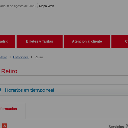
ado, 8 de agosto de 2026
Mapa Web
adrid
Billetes y Tarifas
Atención al cliente
C
Metro
Estaciones
Retiro
Retiro
Horarios en tiempo real
nformación
a
Servicios