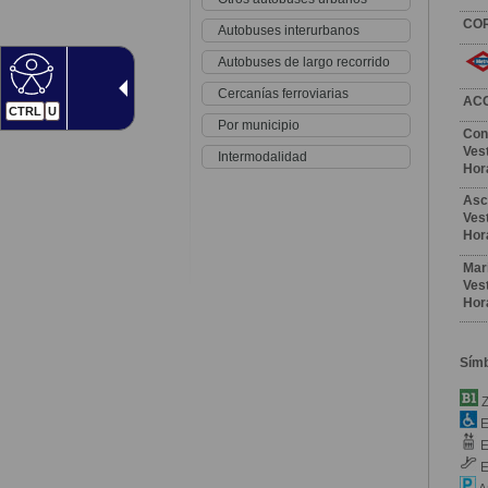
CO
Autobuses interurbanos
Autobuses de largo recorrido
Cercanías ferroviarias
AC
CTRL
U
Por municipio
Con
Vest
Intermodalidad
Hor
Asc
Vest
Hor
Mar
Vest
Hor
Sím
Z
E
E
E