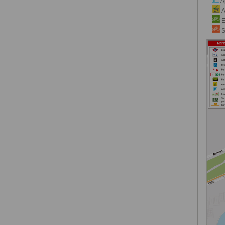
A
A
E
S