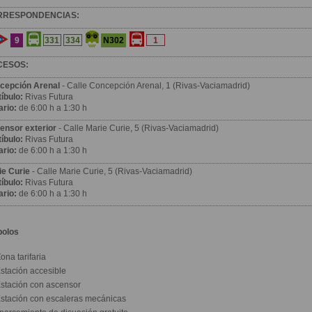
RRESPONDENCIAS:
9
N302
331
334
1
CESOS:
cepción Arenal
- Calle Concepción Arenal, 1 (Rivas-Vaciamadrid)
íbulo:
Rivas Futura
ario:
de 6:00 h a
1:30 h
ensor exterior
- Calle Marie Curie, 5 (Rivas-Vaciamadrid)
íbulo:
Rivas Futura
ario:
de 6:00 h a
1:30 h
ie Curie
- Calle Marie Curie, 5 (Rivas-Vaciamadrid)
íbulo:
Rivas Futura
ario:
de 6:00 h a
1:30 h
bolos
ona tarifaria
stación accesible
stación con ascensor
stación con escaleras mecánicas