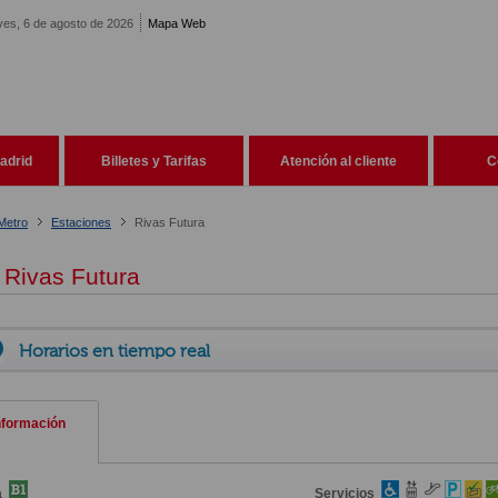
ves, 6 de agosto de 2026
Mapa Web
adrid
Billetes y Tarifas
Atención al cliente
C
Metro
Estaciones
Rivas Futura
Rivas Futura
Horarios en tiempo real
nformación
a
Servicios