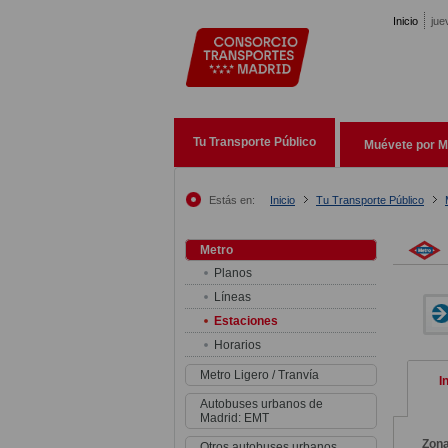
Pasar al contenido principal
Inicio
jue
Tu Transporte Público
Muévete por M
Estás en:
Inicio
Tu Transporte Público
Metro
Planos
Líneas
Estaciones
Horarios
Metro Ligero / Tranvía
I
Autobuses urbanos de
Madrid: EMT
Zon
Otros autobuses urbanos