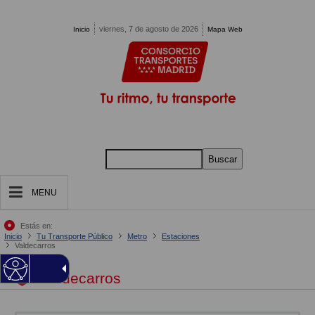
Pasar al contenido principal
viernes, 7 de agosto de 2026
Inicio
Mapa Web
Buscar
MENU
Estás en:
Inicio
Tu Transporte Público
Metro
Estaciones
Valdecarros
Valdecarros