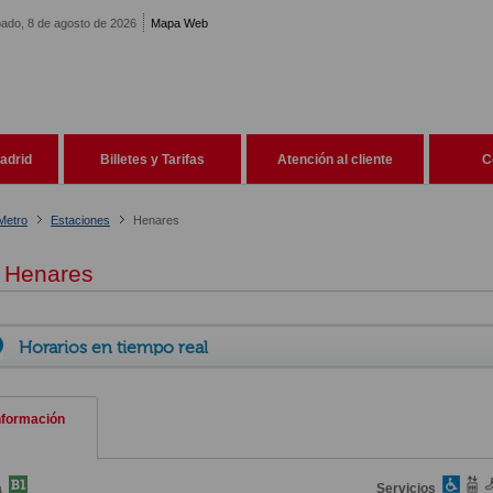
ado, 8 de agosto de 2026
Mapa Web
adrid
Billetes y Tarifas
Atención al cliente
C
Metro
Estaciones
Henares
Henares
Horarios en tiempo real
nformación
a
Servicios