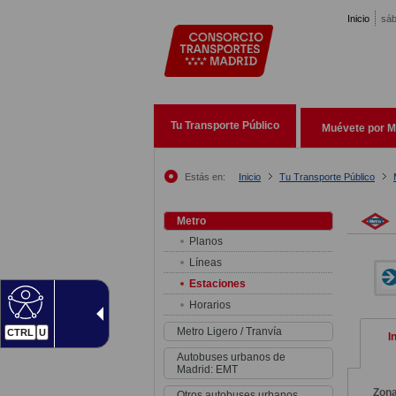
Pasar al contenido principal
Inicio
sáb
Tu Transporte Público
Muévete por M
Estás en:
Inicio
Tu Transporte Público
Metro
Planos
Líneas
Estaciones
Horarios
Metro Ligero / Tranvía
CTRL
U
I
Autobuses urbanos de
Madrid: EMT
Zon
Otros autobuses urbanos