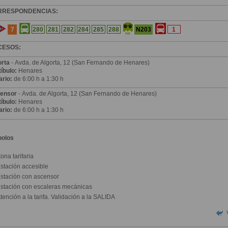
RRESPONDENCIAS:
7
N203
280
281
282
284
285
288
1
CESOS:
orta
- Avda. de Algorta, 12 (San Fernando de Henares)
íbulo:
Henares
ario:
de 6:00 h a 1:30 h
ensor
- Avda. de Algorta, 12 (San Fernando de Henares)
íbulo:
Henares
ario:
de 6:00 h a 1:30 h
bolos
ona tarifaria
stación accesible
stación con ascensor
stación con escaleras mecánicas
tención a la tarifa. Validación a la SALIDA