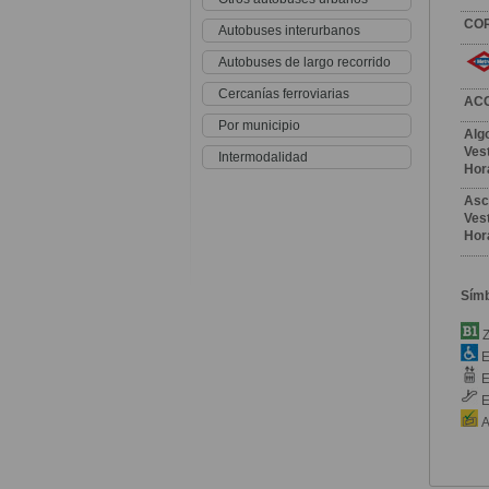
CO
Autobuses interurbanos
Autobuses de largo recorrido
Cercanías ferroviarias
AC
Por municipio
Alg
Vest
Intermodalidad
Hor
Asc
Vest
Hor
Sím
Z
E
E
E
A