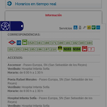
Horarios en tiempo real
Información
Zona
Servicios
CORRESPONDENCIAS:
10
152C
161
166
171
180
181
182
183
184
N103
N104
191
193
194
195
196
197
210
7
ACCESOS:
Ascensor
- Paseo Europa, SN (San Sebastián de los Reyes)
Vestíbulo:
Hospital Infanta Sofía
Horario:
de 6:00 h a 1:30 h
Poeta Rafael Morales
- Paseo Europa, SN (San Sebastián de los
Reyes)
Vestíbulo:
Hospital Infanta Sofía
Horario:
de 6:00 h a 1:30 h
Hospital Infanta Sofía
- Paseo Europa, SN (San Sebastián de los
Reyes)
Vestíbulo:
Hospital Infanta Sofía