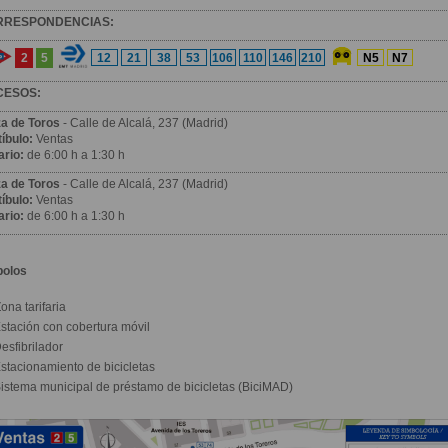
RRESPONDENCIAS:
2
5
12
21
38
53
106
110
146
210
N5
N7
CESOS:
za de Toros
- Calle de Alcalá, 237 (Madrid)
íbulo:
Ventas
ario:
de 6:00 h a 1:30 h
za de Toros
- Calle de Alcalá, 237 (Madrid)
íbulo:
Ventas
ario:
de 6:00 h a 1:30 h
bolos
ona tarifaria
stación con cobertura móvil
esfibrilador
stacionamiento de bicicletas
istema municipal de préstamo de bicicletas (BiciMAD)