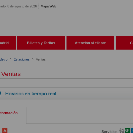
ado, 8 de agosto de 2026
Mapa Web
adrid
Billetes y Tarifas
Atención al cliente
C
Metro
Estaciones
Ventas
Ventas
Horarios en tiempo real
nformación
a
Servicios