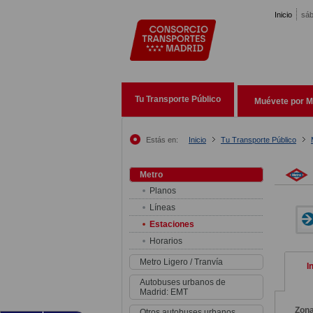
Pasar al contenido principal
Inicio
sáb
Tu Transporte Público
Muévete por M
Estás en:
Inicio
Tu Transporte Público
Metro
Planos
Líneas
Estaciones
Horarios
Metro Ligero / Tranvía
I
Autobuses urbanos de
Madrid: EMT
Zon
Otros autobuses urbanos