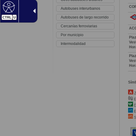
CO
Autobuses interurbanos
Autobuses de largo recorrido
CTRL
U
Cercanías ferroviarias
AC
Por municipio
Pla
Vest
Intermodalidad
Hor
Pla
Vest
Hor
Sím
Z
E
D
E
S