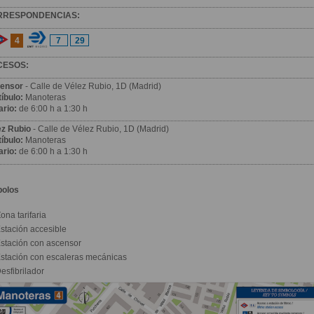
RRESPONDENCIAS:
4
7
29
CESOS:
ensor
- Calle de Vélez Rubio, 1D (Madrid)
íbulo:
Manoteras
ario:
de 6:00 h a 1:30 h
ez Rubio
- Calle de Vélez Rubio, 1D (Madrid)
íbulo:
Manoteras
ario:
de 6:00 h a 1:30 h
bolos
ona tarifaria
stación accesible
stación con ascensor
stación con escaleras mecánicas
esfibrilador