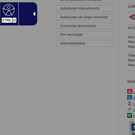
CO
Autobuses interurbanos
Autobuses de largo recorrido
CTRL
U
Cercanías ferroviarias
AC
Por municipio
Asc
Vest
Intermodalidad
Hor
Vél
Vest
Hor
Sím
Z
E
E
E
D