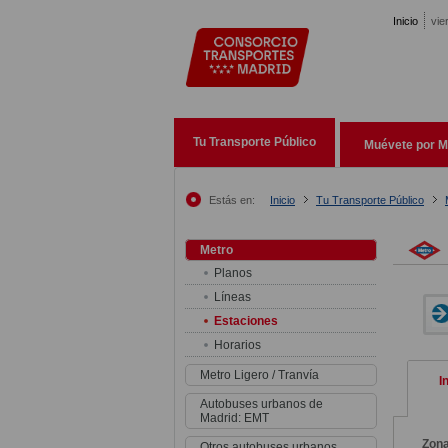
Pasar al contenido principal
Inicio
vie
Tu Transporte Público
Muévete por M
Estás en:
Inicio
Tu Transporte Público
Metro
Planos
Líneas
Estaciones
Horarios
Metro Ligero / Tranvía
I
Autobuses urbanos de
Madrid: EMT
Zon
Otros autobuses urbanos