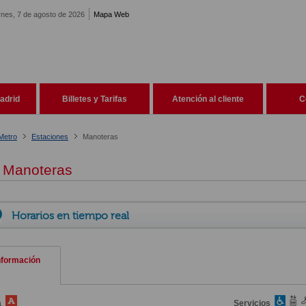
rnes, 7 de agosto de 2026
Mapa Web
adrid
Billetes y Tarifas
Atención al cliente
C
Metro
Estaciones
Manoteras
Manoteras
Horarios en tiempo real
nformación
a
Servicios