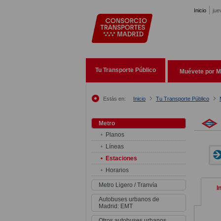
Pasar al contenido principal
Inicio
jue
Tu Transporte Público
Muévete por M
Estás en:
Inicio
Tu Transporte Público
Metro
Planos
Líneas
Estaciones
Horarios
Metro Ligero / Tranvía
I
Autobuses urbanos de
Madrid: EMT
Otros autobuses urbanos