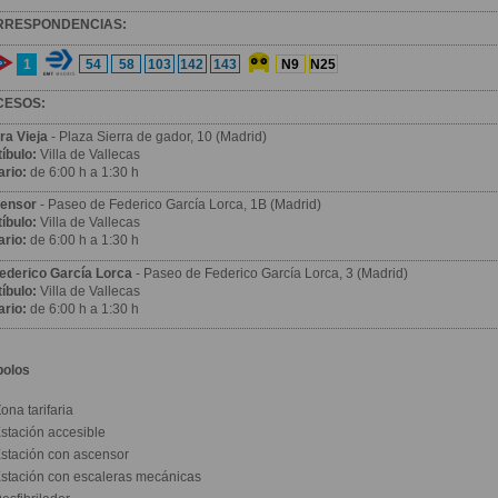
RRESPONDENCIAS:
1
54
58
103
142
143
N9
N25
CESOS:
ra Vieja
- Plaza Sierra de gador, 10 (Madrid)
íbulo:
Villa de Vallecas
ario:
de 6:00 h a 1:30 h
ensor
- Paseo de Federico García Lorca, 1B (Madrid)
íbulo:
Villa de Vallecas
ario:
de 6:00 h a 1:30 h
Federico García Lorca
- Paseo de Federico García Lorca, 3 (Madrid)
íbulo:
Villa de Vallecas
ario:
de 6:00 h a 1:30 h
bolos
ona tarifaria
stación accesible
stación con ascensor
stación con escaleras mecánicas