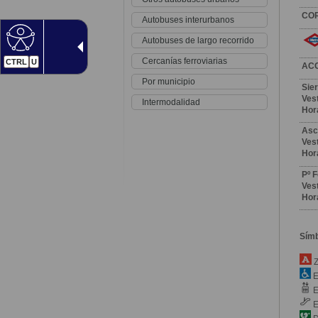
CO
Autobuses interurbanos
Autobuses de largo recorrido
Cercanías ferroviarias
CTRL
U
AC
Por municipio
Sier
Vest
Intermodalidad
Hor
Asc
Vest
Hor
Pº 
Vest
Hor
Sím
Z
E
E
E