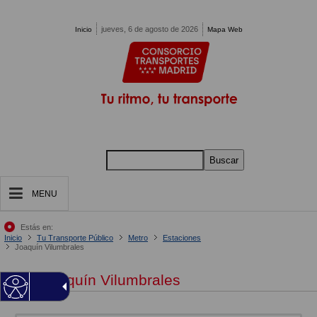
Pasar al contenido principal
jueves, 6 de agosto de 2026
Inicio
Mapa Web
Buscar
MENU
Estás en:
Inicio
Tu Transporte Público
Metro
Estaciones
Joaquín Vilumbrales
Joaquín Vilumbrales