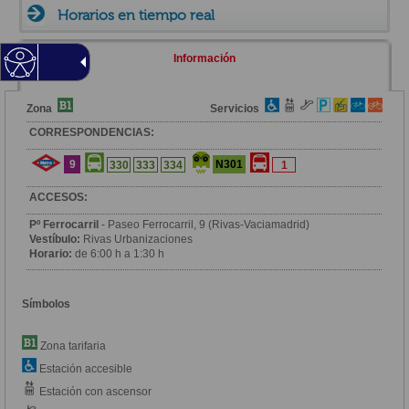
Horarios en tiempo real
Información
Zona
Servicios
CORRESPONDENCIAS:
9
N301
330
333
334
1
ACCESOS:
Pº Ferrocarril
- Paseo Ferrocarril, 9 (Rivas-Vaciamadrid)
Vestíbulo:
Rivas Urbanizaciones
Horario:
de 6:00 h a 1:30 h
Símbolos
Zona tarifaria
Estación accesible
Estación con ascensor