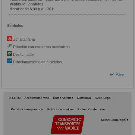
Vestíbulo:
Vinateros
Horario:
de 6:00 h a 1:30 h
Símbolos
Zona tarifaria
Estación con escaleras mecánicas
Desfibrilador
Estacionamiento de bicicletas
Volver
© CRTM
Accesibilidad web
Datos Abiertos
Normativa
Aviso Legal
Portal de transparencia
Política de cookies
Protección de datos
Select Language
▼