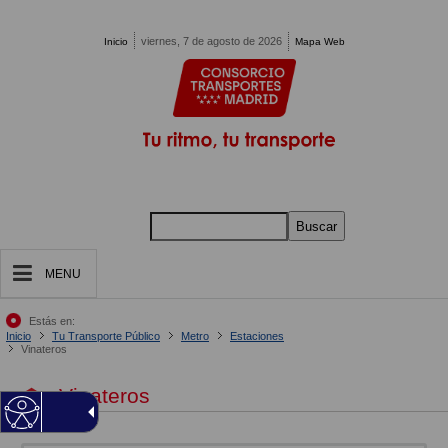
Pasar al contenido principal
viernes, 7 de agosto de 2026
Inicio
Mapa Web
Buscar
MENU
Estás en:
Inicio
Tu Transporte Público
Metro
Estaciones
Vinateros
Vinateros