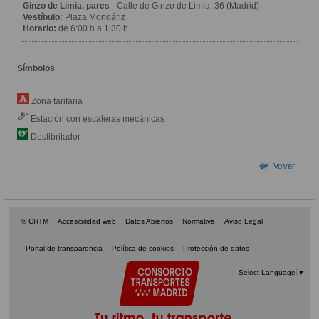
Ginzo de Limia, pares
- Calle de Ginzo de Limia, 36 (Madrid)
Vestíbulo:
Plaza Mondáriz
Horario:
de 6:00 h a 1:30 h
Símbolos
Zona tarifaria
Estación con escaleras mecánicas
Desfibrilador
Volver
© CRTM
Accesibilidad web
Datos Abiertos
Normativa
Aviso Legal
Portal de transparencia
Política de cookies
Protección de datos
Select Language
▼