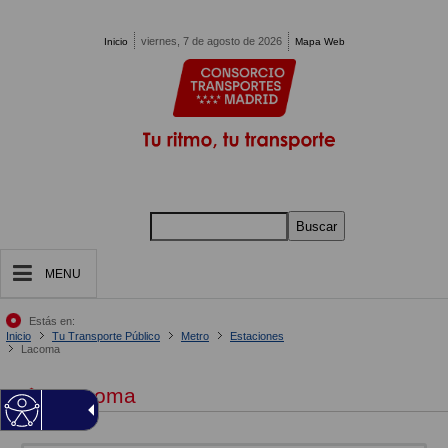
Pasar al contenido principal
viernes, 7 de agosto de 2026
Inicio
Mapa Web
Buscar
MENU
Estás en:
Inicio
Tu Transporte Público
Metro
Estaciones
Lacoma
Lacoma