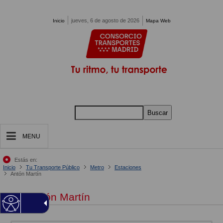
Pasar al contenido principal
jueves, 6 de agosto de 2026
Inicio
Mapa Web
Buscar
MENU
Estás en:
Inicio
Tu Transporte Público
Metro
Estaciones
Antón Martín
Antón Martín