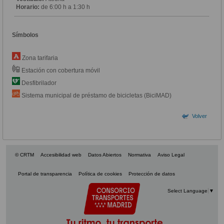
Horario:
de 6:00 h a 1:30 h
Símbolos
Zona tarifaria
Estación con cobertura móvil
Desfibrilador
Sistema municipal de préstamo de bicicletas (BiciMAD)
Volver
© CRTM
Accesibilidad web
Datos Abiertos
Normativa
Aviso Legal
Portal de transparencia
Política de cookies
Protección de datos
Select Language
▼