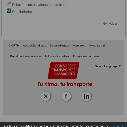
Estación con escaleras mecánicas
Desfibrilador
Volver
© CRTM
Accesibilidad web
Datos Abiertos
Normativa
Aviso Legal
Portal de transparencia
Política de cookies
Protección de datos
Select Language
▼
Este sitio utiliza cookies para mejorar tu experiencia.
Leer má