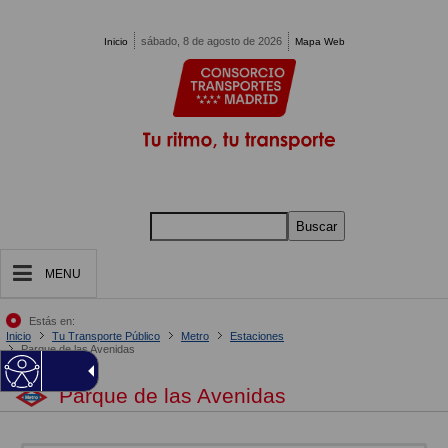
Pasar al contenido principal
sábado, 8 de agosto de 2026
Inicio
Mapa Web
Buscar
MENU
Estás en:
Inicio
Tu Transporte Público
Metro
Estaciones
Parque de las Avenidas
Parque de las Avenidas