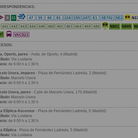
RRESPONDENCIAS:
6
11
47
55
60
81
116
155
247
E1
SE702
SE2
N1
N801
N805
N
441
442
443
444
446
460
461
463
464
469
480
07
VAC023
CESOS:
a. Oporto, pares
- Avda. de Oporto, 4 (Madrid)
íbulo:
Vía Lusitana
ario:
de 6:00 h a 1:30 h
celo Usera, impares
- Plaza de Fernández Ladreda, 2 (Madrid)
íbulo:
Marcelo Usera
ario:
de 6:00 h a 1:30 h
celo Usera, pares
- Calle de Marcelo Usera, 170 (Madrid)
íbulo:
Marcelo Usera
ario:
de 6:00 h a 1:30 h
za Elíptica-Ascensor
- Plaza de Fernández Ladreda, 5 (Madrid)
íbulo:
Vía Lusitana
ario:
de 6:00 h a 1:30 h
a Elíptica
- Plaza de Fernández Ladreda, 5 (Madrid)
íbulo:
Vía Lusitana