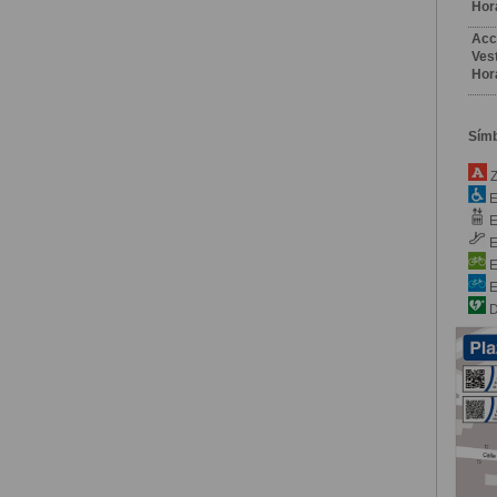
Hor
Acc
Vest
Hor
Sím
Z
E
E
E
E
E
D