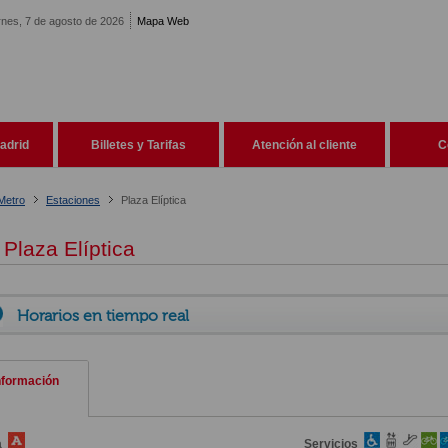
rnes, 7 de agosto de 2026
Mapa Web
adrid
Billetes y Tarifas
Atención al cliente
C
Metro
Estaciones
Plaza Elíptica
Plaza Elíptica
Horarios en tiempo real
nformación
a
Servicios