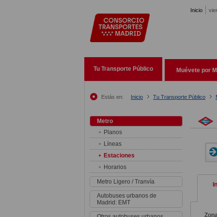
Pasar al contenido principal
Inicio
vie
Tu Transporte Público
Muévete por M
Estás en:
Inicio
Tu Transporte Público
Metro
Planos
Líneas
Estaciones
Horarios
Metro Ligero / Tranvía
I
Autobuses urbanos de
Madrid: EMT
Zon
Otros autobuses urbanos