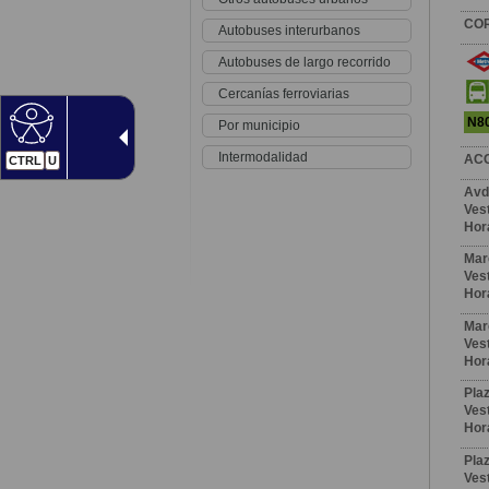
CO
Autobuses interurbanos
Autobuses de largo recorrido
Cercanías ferroviarias
N8
Por municipio
Intermodalidad
AC
CTRL
U
Avd
Vest
Hor
Mar
Vest
Hor
Mar
Vest
Hor
Pla
Vest
Hor
Plaz
Vest