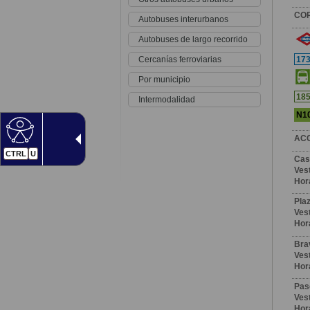
CO
Autobuses interurbanos
Autobuses de largo recorrido
Cercanías ferroviarias
17
Por municipio
18
Intermodalidad
N1
AC
CTRL
U
Cas
Vest
Hor
Plaz
Vest
Hor
Bra
Vest
Hor
Pas
Vest
Hor