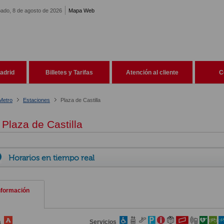
ado, 8 de agosto de 2026
Mapa Web
adrid
Billetes y Tarifas
Atención al cliente
C
Metro
Estaciones
Plaza de Castilla
Plaza de Castilla
Horarios en tiempo real
nformación
a
Servicios