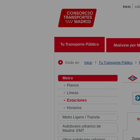
Pasar al contenido principal
Inicio
sáb
Tu Transporte Público
Muévete por M
Estás en:
Inicio
Tu Transporte Público
Metro
Planos
Líneas
Estaciones
Horarios
Metro Ligero / Tranvía
I
Autobuses urbanos de
Madrid: EMT
Zon
Otros autobuses urbanos