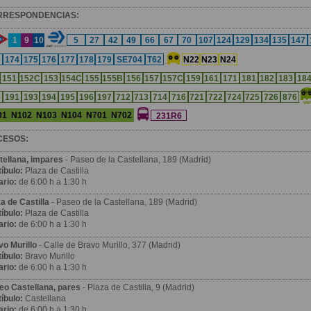
RRESPONDENCIAS:
1
9
10
5
27
42
49
66
67
70
107
124
129
134
135
147
3
174
175
176
177
178
179
SE704
T62
N22
N23
N24
151
152C
153
154C
155
155B
156
157
157C
159
161
171
181
182
183
18
5
191
193
194
195
196
197
712
713
714
716
721
722
724
725
726
876
01
N102
N103
N104
N701
N702
231R6
CESOS:
tellana, impares
- Paseo de la Castellana, 189 (Madrid)
íbulo:
Plaza de Castilla
ario:
de 6:00 h a 1:30 h
a de Castilla
- Paseo de la Castellana, 189 (Madrid)
íbulo:
Plaza de Castilla
ario:
de 6:00 h a 1:30 h
vo Murillo
- Calle de Bravo Murillo, 377 (Madrid)
íbulo:
Bravo Murillo
ario:
de 6:00 h a 1:30 h
eo Castellana, pares
- Plaza de Castilla, 9 (Madrid)
íbulo:
Castellana
ario:
de 6:00 h a 1:30 h