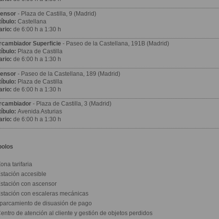
ensor
- Plaza de Castilla, 9 (Madrid)
íbulo:
Castellana
ario:
de 6:00 h a 1:30 h
ercambiador Superficie
- Paseo de la Castellana, 191B (Madrid)
íbulo:
Plaza de Castilla
ario:
de 6:00 h a 1:30 h
ensor
- Paseo de la Castellana, 189 (Madrid)
íbulo:
Plaza de Castilla
ario:
de 6:00 h a 1:30 h
ercambiador
- Plaza de Castilla, 3 (Madrid)
íbulo:
Avenida Asturias
ario:
de 6:00 h a 1:30 h
bolos
ona tarifaria
stación accesible
stación con ascensor
stación con escaleras mecánicas
parcamiento de disuasión de pago
entro de atención al cliente y gestión de objetos perdidos