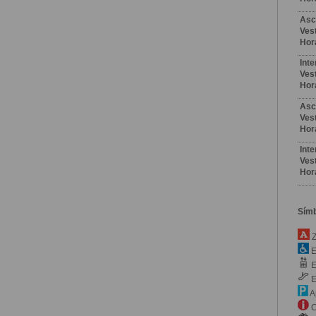
Asc
Vest
Hor
Int
Vest
Hor
Asc
Vest
Hor
Int
Vest
Hor
Sím
Z
E
E
E
A
C