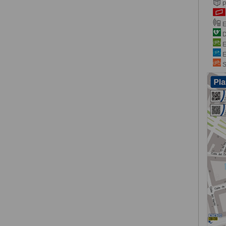
P
E
D
E
E
S