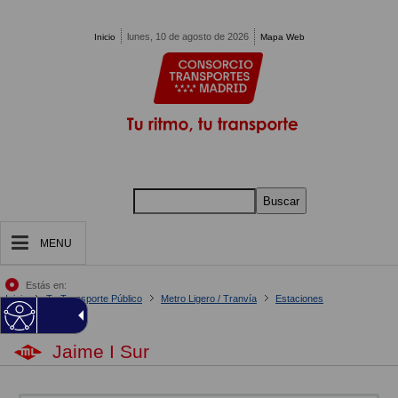
Pasar al contenido principal
lunes, 10 de agosto de 2026
Inicio
Mapa Web
Buscar
MENU
Estás en:
Inicio
Tu Transporte Público
Metro Ligero / Tranvía
Estaciones
Jaime I Sur
Jaime I Sur