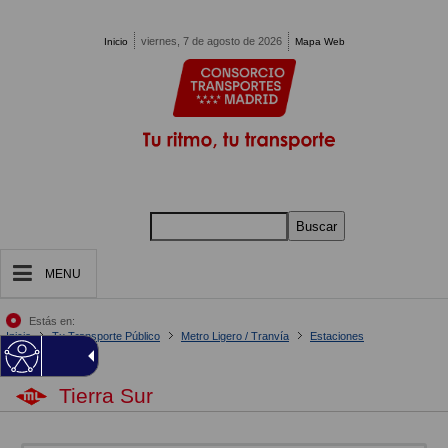
Pasar al contenido principal
viernes, 7 de agosto de 2026
Inicio
Mapa Web
Buscar
MENU
Estás en:
Inicio
Tu Transporte Público
Metro Ligero / Tranvía
Estaciones
Tierra Sur
Tierra Sur