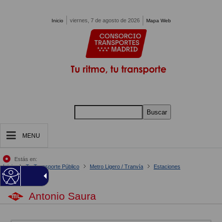
Pasar al contenido principal
viernes, 7 de agosto de 2026
Inicio
Mapa Web
Buscar
MENU
Estás en:
Inicio
Tu Transporte Público
Metro Ligero / Tranvía
Estaciones
Antonio Saura
Antonio Saura