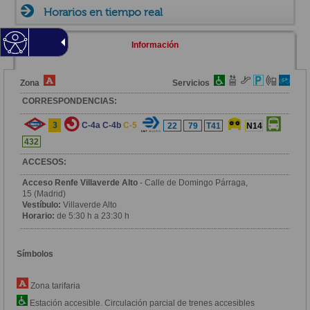
Horarios en tiempo real
Información
Zona
Servicios
CORRESPONDENCIAS:
3
C-4a
C-4b
C-5
22
79
T41
N14
432
ACCESOS:
Acceso Renfe Villaverde Alto
- Calle de Domingo Párraga,
15 (Madrid)
Vestíbulo:
Villaverde Alto
Horario:
de 5:30 h a 23:30 h
Símbolos
Zona tarifaria
Estación accesible. Circulación parcial de trenes accesibles