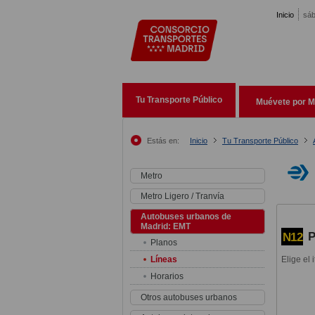
Pasar al contenido principal
Inicio
sáb
Tu Transporte Público
Muévete por M
Estás en:
Inicio
Tu Transporte Público
Metro
Metro Ligero / Tranvía
Autobuses urbanos de
Madrid: EMT
P
N12
Planos
Líneas
Elige el 
Horarios
Otros autobuses urbanos