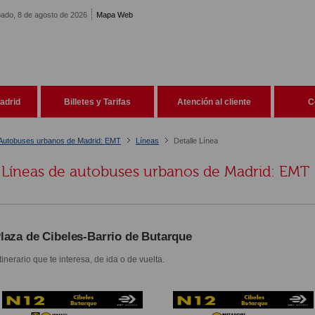
ado, 8 de agosto de 2026
Mapa Web
adrid
Billetes y Tarifas
Atención al cliente
C
Autobuses urbanos de Madrid: EMT
Líneas
Detalle Línea
Líneas de autobuses urbanos de Madrid: EMT
laza de Cibeles-Barrio de Butarque
itinerario que te interesa, de ida o de vuelta.