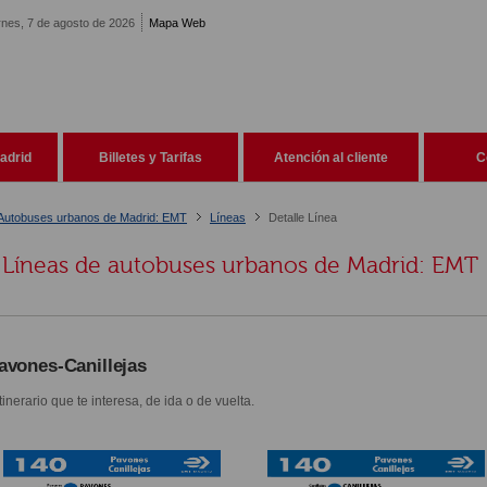
rnes, 7 de agosto de 2026
Mapa Web
adrid
Billetes y Tarifas
Atención al cliente
C
Autobuses urbanos de Madrid: EMT
Líneas
Detalle Línea
Líneas de autobuses urbanos de Madrid: EMT
avones-Canillejas
itinerario que te interesa, de ida o de vuelta.