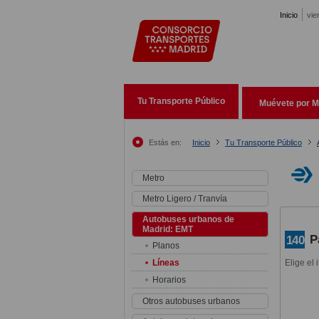
Pasar al contenido principal
Inicio
vie
Tu Transporte Público
Muévete por M
Estás en:
Inicio
Tu Transporte Público
Metro
Metro Ligero / Tranvía
Autobuses urbanos de
Madrid: EMT
P
140
Planos
Líneas
Elige el 
Horarios
Otros autobuses urbanos