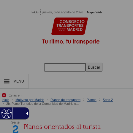
Pasar al contenido principal
jueves, 6 de agosto de 2026
Inicio
Mapa Web
Buscar
MENU
Estás en:
Inicio
Muévete por Madrid
Planos de transporte
Planos
Serie 2
2b. Plano Turístico de la Comunidad de Madrid en transporte público
Planos orientados al turista