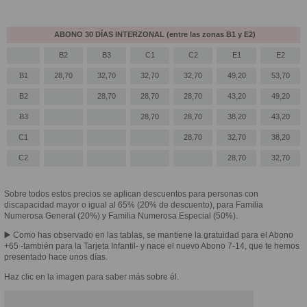
ABONO 30 DÍAS INTERZONAL (entre las zonas B1 y E2)
B2
B3
C1
C2
E1
E2
B1
28,70
32,70
32,70
32,70
49,20
53,70
B2
28,70
28,70
28,70
43,20
49,20
B3
28,70
28,70
38,20
43,20
C1
28,70
32,70
38,20
C2
28,70
32,70
Sobre todos estos precios se aplican descuentos para personas con
discapacidad mayor o igual al 65% (20% de descuento), para Familia
Numerosa General (20%) y Familia Numerosa Especial (50%).
▶️ Como has observado en las tablas, se mantiene la gratuidad para el Abono
+65 -también para la Tarjeta Infantil- y nace el nuevo Abono 7-14, que te hemos
presentado hace unos días.
Haz clic en la imagen para saber más sobre él.