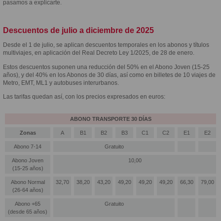
pasamos a explicarte.
Descuentos de julio a diciembre de 2025
Desde el 1 de julio, se aplican descuentos temporales en los abonos y títulos
multiviajes, en aplicación del Real Decreto Ley 1/2025, de 28 de enero.
Estos descuentos suponen una reducción del 50% en el Abono Joven (15-25
años), y del 40% en los Abonos de 30 días, así como en billetes de 10 viajes de
Metro, EMT, ML1 y autobuses interurbanos.
Las tarifas quedan así, con los precios expresados en euros:
ABONO TRANSPORTE 30 DÍAS
Zonas
A
B1
B2
B3
C1
C2
E1
E2
Abono 7-14
Gratuito
Abono Joven
10,00
(15-25 años)
Abono Normal
32,70
38,20
43,20
49,20
49,20
49,20
66,30
79,00
(26-64 años)
Abono +65
Gratuito
(desde 65 años)