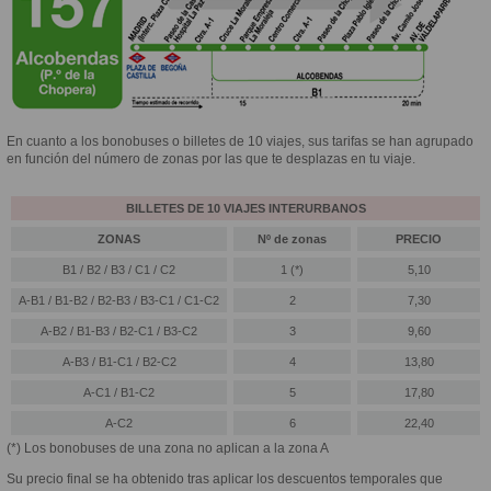
En cuanto a los bonobuses o billetes de 10 viajes, sus tarifas se han agrupado
en función del número de zonas por las que te desplazas en tu viaje.
BILLETES DE 10 VIAJES INTERURBANOS
ZONAS
Nº de zonas
PRECIO
B1 / B2 / B3 / C1 / C2
1 (*)
5,10
A-B1 / B1-B2 / B2-B3 / B3-C1 / C1-C2
2
7,30
A-B2 / B1-B3 / B2-C1 / B3-C2
3
9,60
A-B3 / B1-C1 / B2-C2
4
13,80
A-C1 / B1-C2
5
17,80
A-C2
6
22,40
(*) Los bonobuses de una zona no aplican a la zona A
Su precio final se ha obtenido tras aplicar los descuentos temporales que