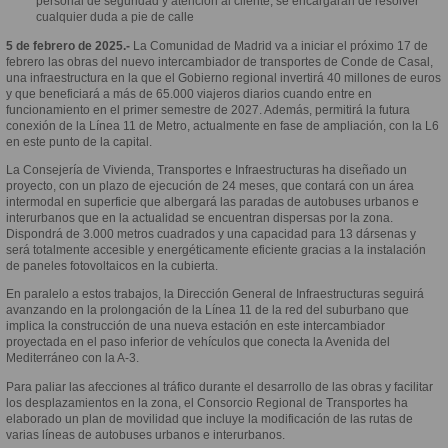
personal de seguridad y atención al cliente, se encargarán de resolver
cualquier duda a pie de calle
5 de febrero de 2025.-
La Comunidad de Madrid va a iniciar el próximo 17 de
febrero las obras del nuevo intercambiador de transportes de Conde de Casal,
una infraestructura en la que el Gobierno regional invertirá 40 millones de euros
y que beneficiará a más de 65.000 viajeros diarios cuando entre en
funcionamiento en el primer semestre de 2027. Además, permitirá la futura
conexión de la Línea 11 de Metro, actualmente en fase de ampliación, con la L6
en este punto de la capital.
La Consejería de Vivienda, Transportes e Infraestructuras ha diseñado un
proyecto, con un plazo de ejecución de 24 meses, que contará con un área
intermodal en superficie que albergará las paradas de autobuses urbanos e
interurbanos que en la actualidad se encuentran dispersas por la zona.
Dispondrá de 3.000 metros cuadrados y una capacidad para 13 dársenas y
será totalmente accesible y energéticamente eficiente gracias a la instalación
de paneles fotovoltaicos en la cubierta.
En paralelo a estos trabajos, la Dirección General de Infraestructuras seguirá
avanzando en la prolongación de la Línea 11 de la red del suburbano que
implica la construcción de una nueva estación en este intercambiador
proyectada en el paso inferior de vehículos que conecta la Avenida del
Mediterráneo con la A-3.
Para paliar las afecciones al tráfico durante el desarrollo de las obras y facilitar
los desplazamientos en la zona, el Consorcio Regional de Transportes ha
elaborado un plan de movilidad que incluye la modificación de las rutas de
varias líneas de autobuses urbanos e interurbanos.