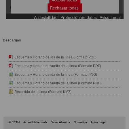
Descargas
Esquema y Horario de ida de la línea (Formato PDF)
Esquema y Horario de vuelta de la línea (Formato PDF)
Esquema y Horario de ida de la línea (Formato PNG)
Esquema y Horario de vuelta de la línea (Formato PNG)
Recorrido de la línea (Formato KMZ)
© CRTM
Accesibilidad web
Datos Abiertos
Normativa
Aviso Legal