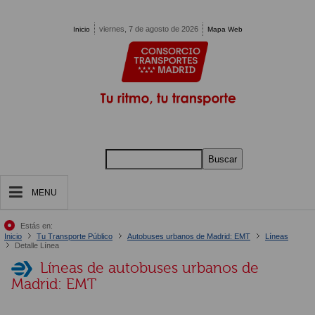
Pasar al contenido principal
viernes, 7 de agosto de 2026
Inicio
Mapa Web
Buscar
MENU
Estás en:
Inicio
Tu Transporte Público
Autobuses urbanos de Madrid: EMT
Líneas
Detalle Línea
Líneas de autobuses urbanos de
Madrid: EMT