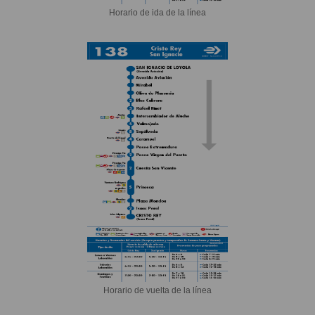
Horario de ida de la línea
Horario de vuelta de la línea