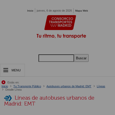
Pasar al contenido principal
jueves, 6 de agosto de 2026
Inicio
Mapa Web
Buscar
MENU
Estás en:
Inicio
Tu Transporte Público
Autobuses urbanos de Madrid: EMT
Líneas
Detalle Línea
Líneas de autobuses urbanos de
Madrid: EMT