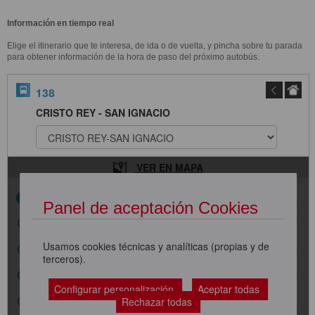
Información en tiempo real
Elige el itinerario que te interesa, de ida o de vuelta, y pincha sobre tu parada
para obtener información de la hora de paso del próximo autobús.