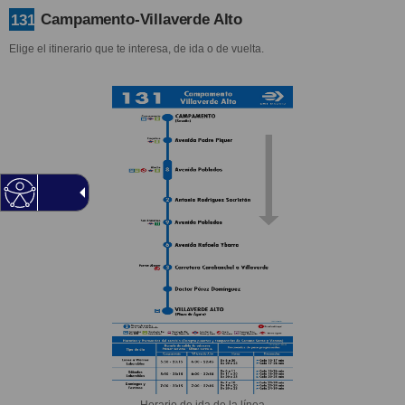
Campamento-Villaverde Alto
131
Elige el itinerario que te interesa, de ida o de vuelta.
Horario de ida de la línea