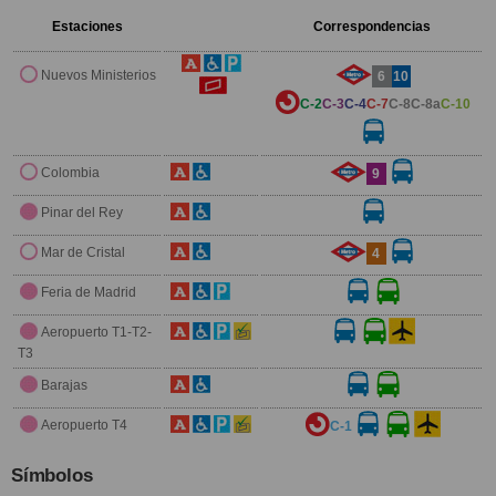
Estaciones
Correspondencias
Nuevos Ministerios
6
10
C-2
C-3
C-4
C-7
C-8
C-8a
C-10
Colombia
9
Pinar del Rey
Mar de Cristal
4
Feria de Madrid
Aeropuerto T1-T2-
T3
Barajas
Aeropuerto T4
C-1
Símbolos