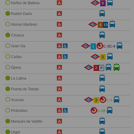
Núñez de Balboa
9
Rubén Darío
Alonso Martínez
4
10
Chueca
Gran Vía
1
C-3
C-4
Callao
3
Ópera
2
R
La Latina
Puerta de Toledo
Acacias
3
C-5
Pirámides
C-10
Marqués de Vadillo
Urgel