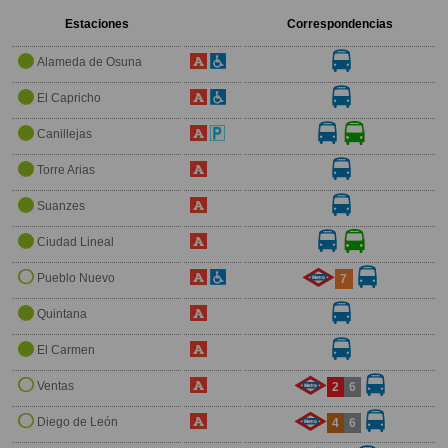
Estaciones
Correspondencias
Alameda de Osuna
El Capricho
Canillejas
Torre Arias
Suanzes
Ciudad Lineal
Pueblo Nuevo
7
Quintana
El Carmen
Ventas
2
6
Diego de León
4
6