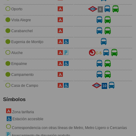
Oporto
6
Vista Alegre
Carabanchel
Eugenia de Montijo
Aluche
C-5
Empalme
Campamento
Casa de Campo
10
Símbolos
Zona tarifaria
Estación accesible
Correspondencia con otras líneas de Metro, Metro Ligero o Cercanías
Aparcamiento de disuasión gratuito