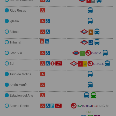
Cuatro Caminos
2
6
Ríos Rosas
Iglesia
Bilbao
4
Tribunal
10
Gran Vía
5
C-3
C-4
Sol
2
3
C-3
C-4
Tirso de Molina
Antón Martín
Estación del Arte
Atocha Renfe
C-8
a
C-2
C-3
C-4
C-7
C-8
C-10