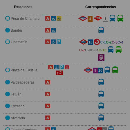
Estaciones
Correspondencias
Pinar de Chamartín
4
1
Bambú
Chamartín
10
C-1
C-2
C-3
C-4
C-7
C-8
C-8a
C-10
Plaza de Castilla
9
10
Valdeacederas
Tetuán
Estrecho
Alvarado