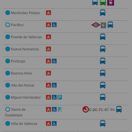
Menéndez Pelayo
Pacífico
6
Puente de Vallecas
Nueva Numancia
Portazgo
Buenos Aires
Alto del Arenal
Miguel Hernández
Sierra de
C-8
a
C-2
C-7
C-8
Guadalupe
Villa de Vallecas