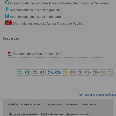
Correspondencia con otras líneas de Metro, Metro Ligero o Cercanías
Aparcamiento de disuasión gratuito
Aparcamiento de disuasión de pago
Oficina de gestión de la Tarjeta Transporte Público
Descargas
Esquema de la línea (Formato PDF)
C1
C2
C3
C4
C4a
C4b
C5
C7
C8
C8a
C8b
C9
C10
Volver al listado de líneas
© CRTM
Accesibilidad web
Datos Abiertos
Normativa
Aviso Legal
Portal de transparencia
Política de cookies
Protección de datos