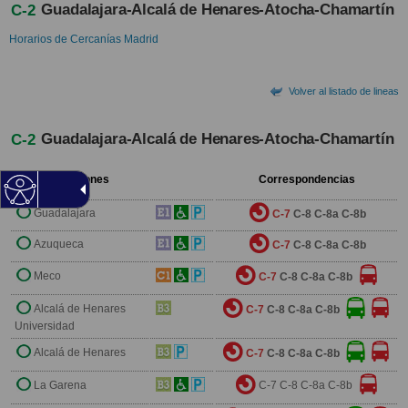
Guadalajara-Alcalá de Henares-Atocha-Chamartín
C-2
Horarios de Cercanías Madrid
Volver al listado de lineas
Guadalajara-Alcalá de Henares-Atocha-Chamartín
C-2
Estaciones
Correspondencias
Guadalajara
C-7
C-8
C-8a
C-8b
Azuqueca
C-7
C-8
C-8a
C-8b
Meco
C-7
C-8
C-8a
C-8b
Alcalá de Henares
C-7
C-8
C-8a
C-8b
Universidad
Alcalá de Henares
C-7
C-8
C-8a
C-8b
La Garena
C-7
C-8
C-8a
C-8b