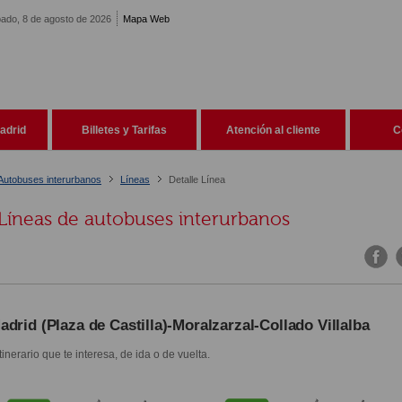
ado, 8 de agosto de 2026
Mapa Web
adrid
Billetes y Tarifas
Atención al cliente
C
Autobuses interurbanos
Líneas
Detalle Línea
Líneas de autobuses interurbanos
adrid (Plaza de Castilla)-Moralzarzal-Collado Villalba
itinerario que te interesa, de ida o de vuelta.