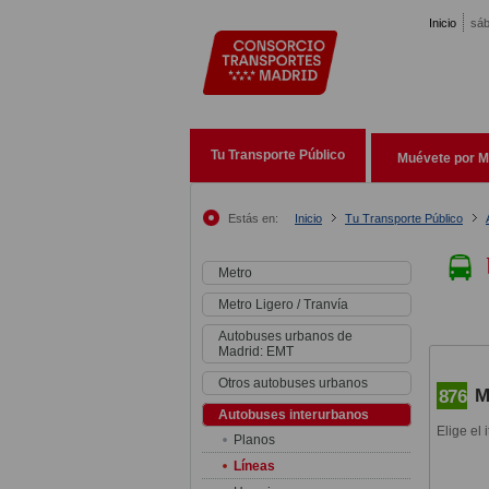
Pasar al contenido principal
Inicio
sáb
Tu Transporte Público
Muévete por M
Estás en:
Inicio
Tu Transporte Público
Metro
Metro Ligero / Tranvía
Autobuses urbanos de
Madrid: EMT
Otros autobuses urbanos
M
876
Autobuses interurbanos
Elige el 
Planos
Líneas