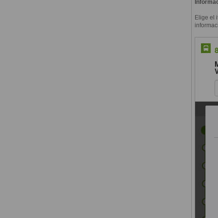
Informac
Elige el 
informac