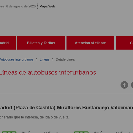
ves, 6 de agosto de 2026
Mapa Web
adrid
Billetes y Tarifas
Atención al cliente
C
Autobuses interurbanos
Líneas
Detalle Línea
Líneas de autobuses interurbanos
adrid (Plaza de Castilla)-Miraflores-Bustarviejo-Valdema
itinerario que te interesa, de ida o de vuelta.