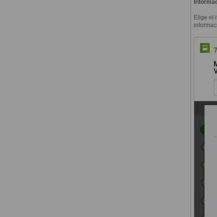
Informac
Elige el 
informac