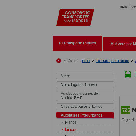
Pasar al contenido principal
Inicio
jue
Tu Transporte Público
Muévete por M
Estás en:
Inicio
Tu Transporte Público
Metro
Metro Ligero / Tranvía
Autobuses urbanos de
Madrid: EMT
Otros autobuses urbanos
M
725
Autobuses interurbanos
Elige el 
Planos
Líneas