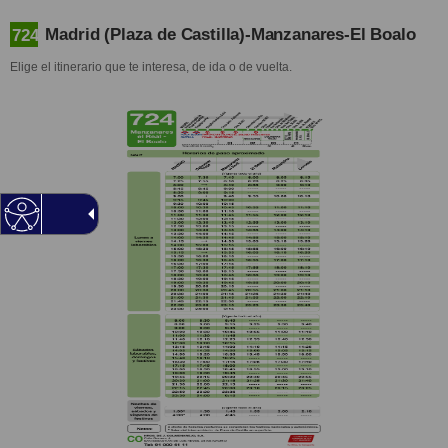
Madrid (Plaza de Castilla)-Manzanares-El Boalo
724
Elige el itinerario que te interesa, de ida o de vuelta.