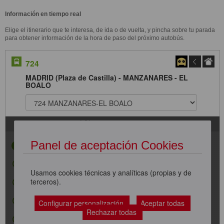
Información en tiempo real
Elige el itinerario que te interesa, de ida o de vuelta, y pincha sobre tu parada
para obtener información de la hora de paso del próximo autobús.