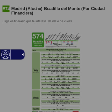
Madrid (Aluche)-Boadilla del Monte (Por Ciudad
574
Financiera)
Elige el itinerario que te interesa, de ida o de vuelta.