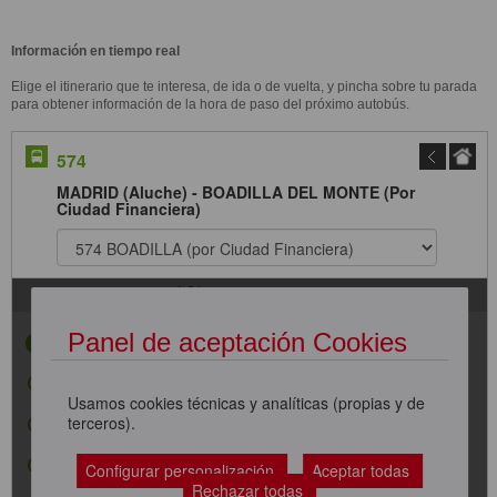
Información en tiempo real
Elige el itinerario que te interesa, de ida o de vuelta, y pincha sobre tu parada
para obtener información de la hora de paso del próximo autobús.