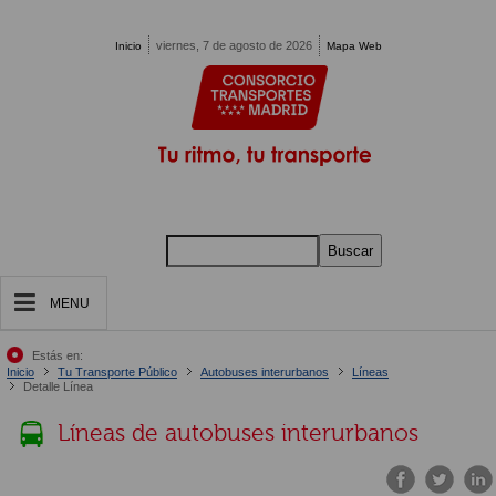
Pasar al contenido principal
viernes, 7 de agosto de 2026
Inicio
Mapa Web
Buscar
MENU
Estás en:
Inicio
Tu Transporte Público
Autobuses interurbanos
Líneas
Detalle Línea
Líneas de autobuses interurbanos