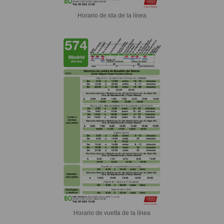
Horario de ida de la línea
Horario de vuelta de la línea