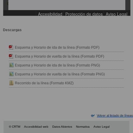
Descargas
Esquema y Horario de ida de la línea (Formato PDF)
Esquema y Horario de vuelta de la línea (Formato PDF)
Esquema y Horario de ida de la línea (Formato PNG)
Esquema y Horario de vuelta de la línea (Formato PNG)
Recorrido de la línea (Formato KMZ)
Volver al listado de líneas
© CRTM
Accesibilidad web
Datos Abiertos
Normativa
Aviso Legal