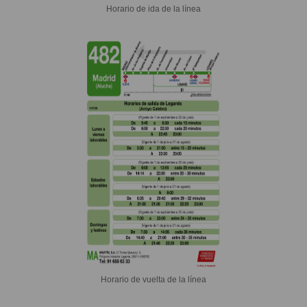
Horario de ida de la línea
Horario de vuelta de la línea