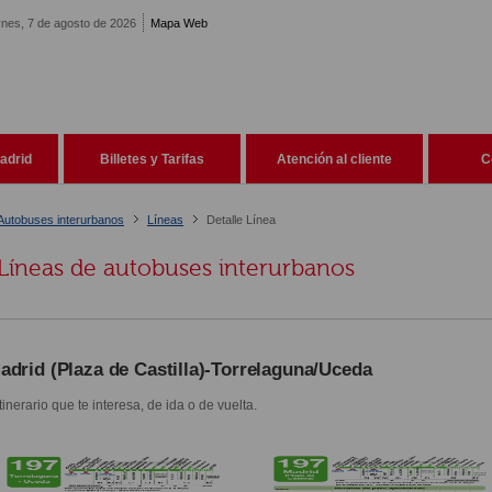
rnes, 7 de agosto de 2026
Mapa Web
adrid
Billetes y Tarifas
Atención al cliente
C
Autobuses interurbanos
Líneas
Detalle Línea
Líneas de autobuses interurbanos
adrid (Plaza de Castilla)-Torrelaguna/Uceda
itinerario que te interesa, de ida o de vuelta.