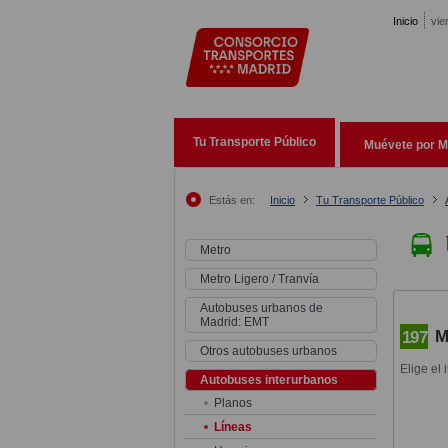
Pasar al contenido principal
Inicio
vie
Tu Transporte Público
Muévete por M
Estás en:
Inicio
Tu Transporte Público
Metro
Metro Ligero / Tranvía
Autobuses urbanos de
Madrid: EMT
M
197
Otros autobuses urbanos
Elige el 
Autobuses interurbanos
Planos
Líneas