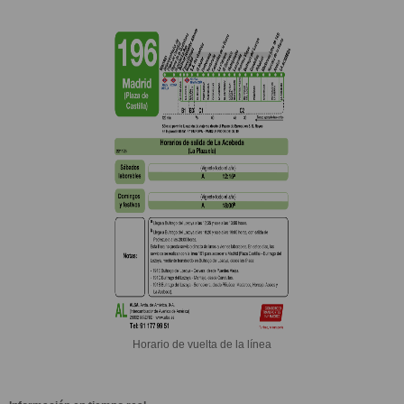
Horario de vuelta de la línea