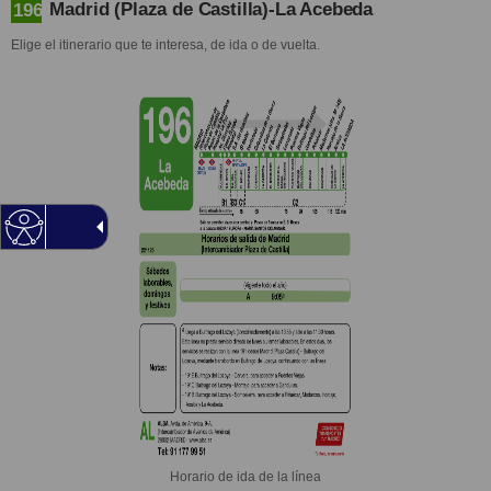
Madrid (Plaza de Castilla)-La Acebeda
196
Elige el itinerario que te interesa, de ida o de vuelta.
Horario de ida de la línea